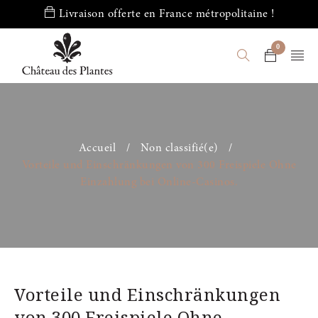
Livraison offerte en France métropolitaine !
0
Accueil
/
Non classifié(e)
/
Vorteile und Einschränkungen von 300 Freispiele Ohne
Einzahlung bei Online-Casinos.
Vorteile und Einschränkungen
von 300 Freispiele Ohne