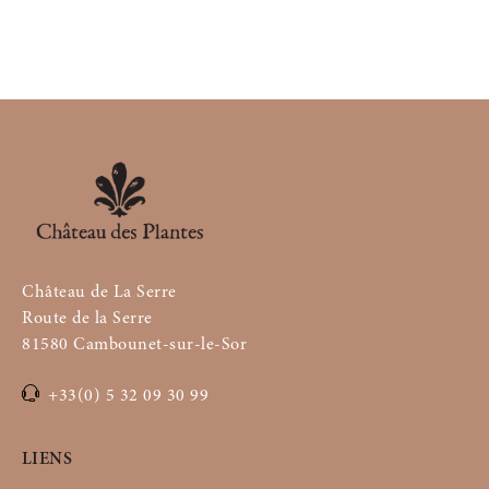
Château de La Serre
Route de la Serre
81580 Cambounet-sur-le-Sor
+33(0) 5 32 09 30 99
LIENS