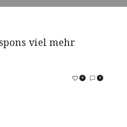
espons viel mehr
0
0