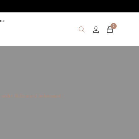
au
0
iel mehr Ruhestand bekommst