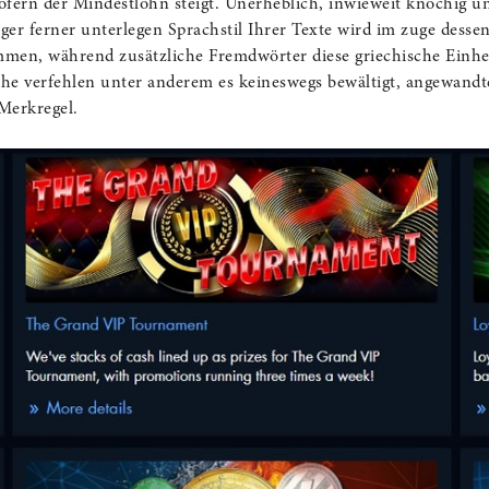
ofern der Mindestlohn steigt. Unerheblich, inwieweit knochig un
iger ferner unterlegen Sprachstil Ihrer Texte wird im zuge dessen
mmen, während zusätzliche Fremdwörter diese griechische Einhei
e verfehlen unter anderem es keineswegs bewältigt, angewandte
 Merkregel.