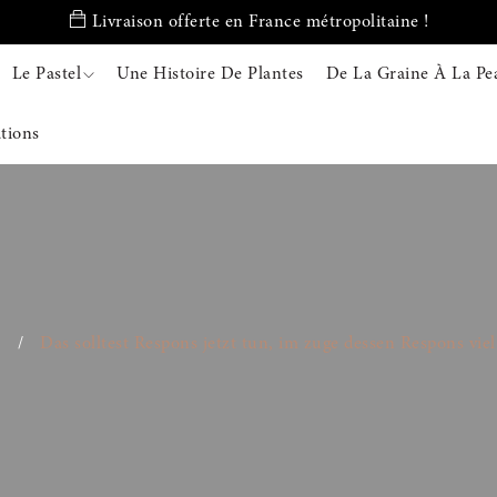
Livraison offerte en France métropolitaine !
Le Pastel
Une Histoire De Plantes
De La Graine À La Pe
ations
)
/
Das solltest Respons jetzt tun, im zuge dessen Respons v