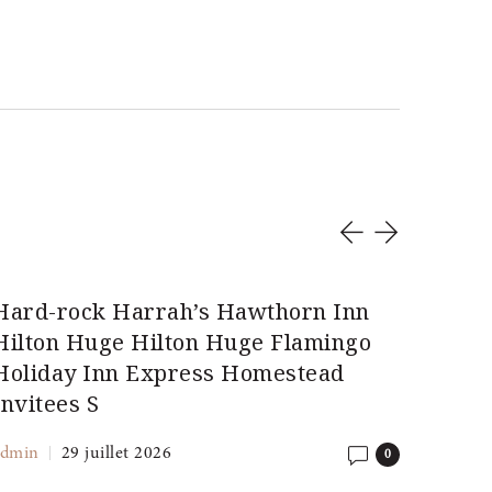
Hard-rock Harrah’s Hawthorn Inn
Chemi
Hilton Huge Hilton Huge Flamingo
unco
Holiday Inn Express Homestead
parti
Invitees S
spect
you m
admin
29 juillet 2026
0
admin