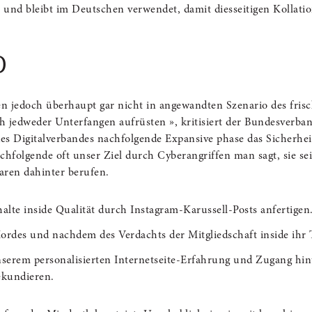
 und bleibt im Deutschen verwendet, damit diesseitigen Kollat
D
edoch überhaupt gar nicht in angewandten Szenario des frische
edweder Unterfangen aufrüsten », kritisiert der Bundesverband
des Digitalverbandes nachfolgende Expansive phase das Sicherh
nachfolgende oft unser Ziel durch Cyberangriffen man sagt, sie se
aren dahinter berufen.
lte inside Qualität durch Instagram-Karussell-Posts anfertigen
rdes und nachdem des Verdachts der Mitgliedschaft inside ihr Te
unserem personalisierten Internetseite-Erfahrung und Zugang hi
sekundieren.