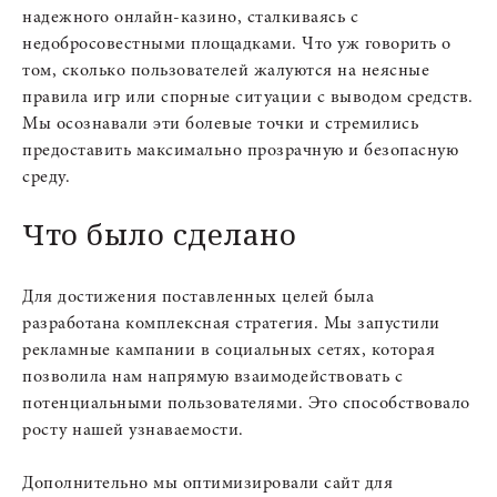
надежного онлайн-казино, сталкиваясь с
недобросовестными площадками. Что уж говорить о
том, сколько пользователей жалуются на неясные
правила игр или спорные ситуации с выводом средств.
Мы осознавали эти болевые точки и стремились
предоставить максимально прозрачную и безопасную
среду.
Что было сделано
Для достижения поставленных целей была
разработана комплексная стратегия. Мы запустили
рекламные кампании в социальных сетях, которая
позволила нам напрямую взаимодействовать с
потенциальными пользователями. Это способствовало
росту нашей узнаваемости.
Дополнительно мы оптимизировали сайт для