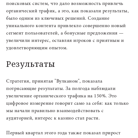
поисковых систем, что дало возможность привлечь
органический трафик, а это, как показали результаты,
было одним из ключевых решений. Создание
уникального контента привлекло совершенно новый
сегмент пользователей, а бонусные предложения —
увеличили интерес, оставляя игроков с приятным и
удовлетворяющим опытом.
Результаты
Стратегия, принятая "Вулканом", показала
потрясающие результаты. За полгода наблюдали
увеличение органического трафика на 150%. Это
цифровое измерение говорит само за себя: как только
мы начали правильно взаимодействовать с
аудиторией, интерес к казино стал расти.
Первый квартал этого года также показал прирост