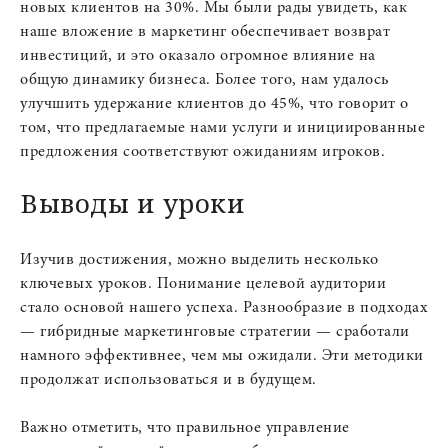
новых клиентов на 30%. Мы были рады увидеть, как
наше вложение в маркетинг обеспечивает возврат
инвестиций, и это оказало огромное влияние на
общую динамику бизнеса. Более того, нам удалось
улучшить удержание клиентов до 45%, что говорит о
том, что предлагаемые нами услуги и инициированные
предложения соответствуют ожиданиям игроков.
Выводы и уроки
Изучив достижения, можно выделить несколько
ключевых уроков. Понимание целевой аудитории
стало основой нашего успеха. Разнообразие в подходах
— гибридные маркетинговые стратегии — сработали
намного эффективнее, чем мы ожидали. Эти методики
продолжат использоваться и в будущем.
Важно отметить, что правильное управление