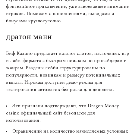
фэнтезийное приключение, уже завоевавшее внимание
игроков. Поможем с пополнениями, выводами и
бонусами круглосуточно.
драгон мани
Биф Казино предлагает каталог слотов, настольных игр
и лайв-формата с быстрым поиском по провайдерам и
жанрам. Разделы лобби структурированы по
популярности, новинкам и размеру потенциальных
выплат. Игрокам доступен демо-режим для
тестирования автоматов без риска для депозита.
Эти признаки подтверждают, что Dragon Money
casino официальный сайт безопасен для
использования.
Ограничений на количество начисляемых условных