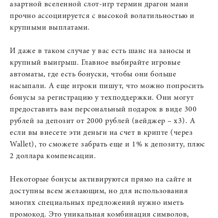
азартной вселенной слот-игр термин драгон мани
прочно ассоциируется с высокой волатильностью и
крупными выплатами.
И даже в таком случае у вас есть шанс на заносы и
крупный выигрыш. Главное выбирайте игровые
автоматы, где есть бонуски, чтобы они больше
насыпали. А еще игроки пишут, что можно попросить
бонусы за регистрацию у техподдержки. Они могут
предоставить вам персональный подарок в виде 300
рублей за депозит от 2000 рублей (вейджер – х3). А
если вы внесете эти деньги на счет в крипте (через
Wallet), то сможете забрать еще и 1% к депозиту, плюс
2 доллара компенсации.
Некоторые бонусы активируются прямо на сайте и
доступны всем желающим, но для использования
многих специальных предложений нужно иметь
промокод. Это уникальная комбинация символов,