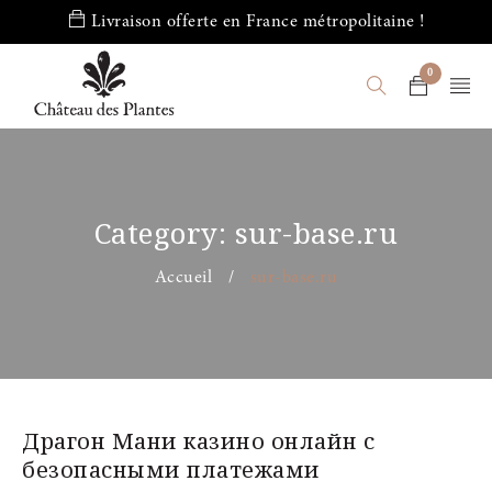
Livraison offerte en France métropolitaine !
0
Category: sur-base.ru
Accueil
/
sur-base.ru
Драгон Мани казино онлайн с
безопасными платежами