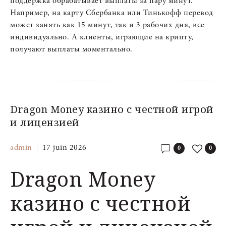
поддержка обрабатывает выплаты за пару минут.
Например, на карту Сбербанка или Тинькофф перевод
может занять как 15 минут, так и 3 рабочих дня, все
индивидуально. А клиенты, играющие на крипту,
получают выплаты моментально.
Dragon Money казино с честной игрой
и лицензией
admin
17 juin 2026
0
0
Dragon Money
казино с честной