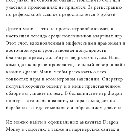
поступают на основной баланс. Пополнять счет для
участия в промоакциях не придется. За регистрацию
по реферальной ссылке предоставляется 5 рублей.
Драгон мани — это не просто игровой автомат, а
настоящая легенда среди поклонников азартных игр.
Этот слот, вдохновленный мифическими драконами и
восточной культурой, завоевал популярность
благодаря яркому дизайну и щедрым бонусам. Наша
команда экспертов провела тщательный обзор онлайн
казино Драгон Мани, чтобы рассказать о всех
тонкостях игры в этом игровом заведении. Оператор
получил хорошую оценку, и в ниже представленном
обзоре вы узнаете почему. В большинстве игр dragon
money — это особая валюта, которая выпадает на
барабанах в виде символов с изображением дракона.
Их можно найти в официальных аккаунтах Dragon
Money в соцсетях, а также на партнерских сайтах и