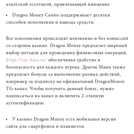
азиатской эстетикой, привлекающей внимание.
Dragon Money Casino поддерживает десятки
способов пополнения и вывода средств.
Все пополнения происходят мгновенно и без комиссий
со стороны казино. Dragon Money предлагает широкий
выбор методов для проведения финансовых операций,
https://sur-base.ru/
обеспечивая удобство и
безопасность для каждого игрока. Драгон Мани также
предлагает бонусы за выполнение разных действий,
например за подписку на официальный DragonMoney
TG-канал. Чтобы получить данный бонус, нужно
подписаться на канал и включить 2-этапную
аутентификацию.
У казино Dragon Money есть мобильная версия
сайта для смартфонов и планшетов.