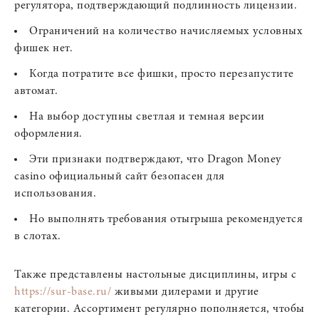
регулятора, подтверждающий подлинность лицензии.
Ограничений на количество начисляемых условных
фишек нет.
Когда потратите все фишки, просто перезапустите
автомат.
На выбор доступны светлая и темная версии
оформления.
Эти признаки подтверждают, что Dragon Money
casino официальный сайт безопасен для
использования.
Но выполнять требования отыгрыша рекомендуется
в слотах.
Также представлены настольные дисциплины, игры с
https://sur-base.ru/
живыми дилерами и другие
категории. Ассортимент регулярно пополняется, чтобы