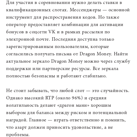
Для участия в соревновании нужно делать ставки в
квалификационных слотах. Мессенджеры — основной
инструмент для распространения кодов. Но также
оператор предоставляет комбинации для активации
бонусов в соцсети VK и в рамках рассылки по
электронной почте. Последняя доступна только
зарегистрированным пользователям, которые
согласились получать письма от Dragon Money. Найти
актуальное зеркало Dragon Money можно через службу
поддержки или партнерские ресурсы. Все зеркала
полностью безопасны и работают стабильно.
Не стоит забывать, что любой слот — это случайность.
Однако высокий RTP (около 96%) и средняя
волатильность делают «драгон мани» хорошим
выбором для баланса между риском и потенциальной
наградой. Главное — играть ответственно и помнить,
что азарт должен приносить удовольствие, а не
проблемы.