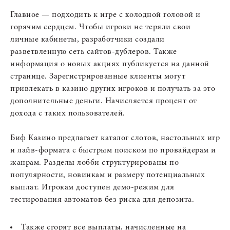
Главное — подходить к игре с холодной головой и
горячим сердцем. Чтобы игроки не теряли свои
личные кабинеты, разработчики создали
разветвленную сеть сайтов-дублеров. Также
информация о новых акциях публикуется на данной
странице. Зарегистрированные клиенты могут
привлекать в казино других игроков и получать за это
дополнительные деньги. Начисляется процент от
дохода с таких пользователей.
Биф Казино предлагает каталог слотов, настольных игр
и лайв-формата с быстрым поиском по провайдерам и
жанрам. Разделы лобби структурированы по
популярности, новинкам и размеру потенциальных
выплат. Игрокам доступен демо-режим для
тестирования автоматов без риска для депозита.
Также сгорят все выплаты, начисленные на