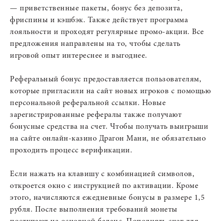
— приветственные пакеты, бонус без депозита,
фриспины и кэшбэк. Также действует программа
лояльности и проходят регулярные промо-акции. Все
предложения направлены на то, чтобы сделать
игровой опыт интереснее и выгоднее.
Реферальный бонус предоставляется пользователям,
которые пригласили на сайт новых игроков с помощью
персональной реферальной ссылки. Новые
зарегистрированные рефералы также получают
бонусные средства на счет. Чтобы получать выигрыши
на сайте онлайн-казино Драгон Мани, не обязательно
проходить процесс верификации.
Если нажать на клавишу с комбинацией символов,
откроется окно с инструкцией по активации. Кроме
этого, начисляются ежедневные бонусы в размере 1,5
рубля. После выполнения требований монеты