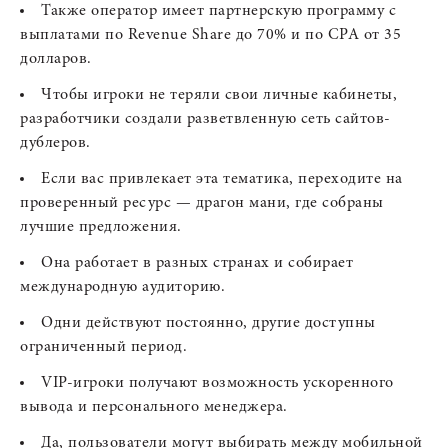
Также оператор имеет партнерскую программу с
выплатами по Revenue Share до 70% и по CPA от 35
долларов.
Чтобы игроки не теряли свои личные кабинеты,
разработчики создали разветвленную сеть сайтов-
дублеров.
Если вас привлекает эта тематика, переходите на
проверенный ресурс — драгон мани, где собраны
лучшие предложения.
Она работает в разных странах и собирает
международную аудиторию.
Одни действуют постоянно, другие доступны
ограниченный период.
VIP-игроки получают возможность ускоренного
вывода и персонального менеджера.
Да, пользователи могут выбирать между мобильной