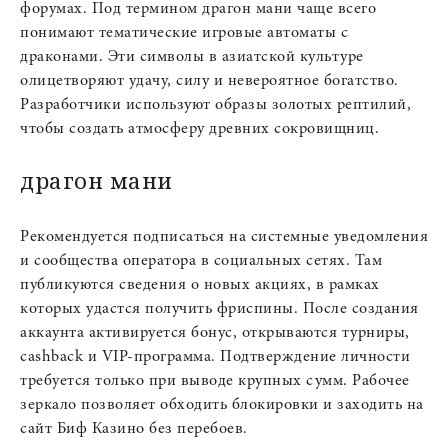
форумах. Под термином драгон мани чаще всего
понимают тематические игровые автоматы с
драконами. Эти символы в азиатской культуре
олицетворяют удачу, силу и невероятное богатство.
Разработчики используют образы золотых рептилий,
чтобы создать атмосферу древних сокровищниц.
драгон мани
Рекомендуется подписаться на системные уведомления
и сообщества оператора в социальных сетях. Там
публикуются сведения о новых акциях, в рамках
которых удастся получить фриспины. После создания
аккаунта активируется бонус, открываются турниры,
cashback и VIP-программа. Подтверждение личности
требуется только при выводе крупных сумм. Рабочее
зеркало позволяет обходить блокировки и заходить на
сайт Биф Казино без перебоев.