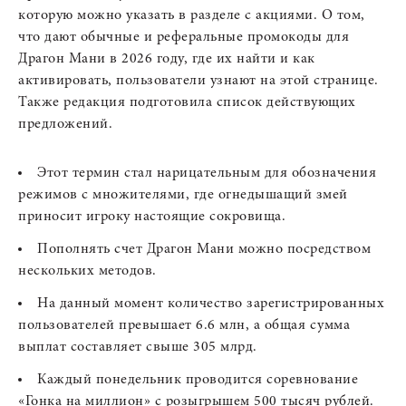
которую можно указать в разделе с акциями. О том,
что дают обычные и реферальные промокоды для
Драгон Мани в 2026 году, где их найти и как
активировать, пользователи узнают на этой странице.
Также редакция подготовила список действующих
предложений.
Этот термин стал нарицательным для обозначения
режимов с множителями, где огнедышащий змей
приносит игроку настоящие сокровища.
Пополнять счет Драгон Мани можно посредством
нескольких методов.
На данный момент количество зарегистрированных
пользователей превышает 6.6 млн, а общая сумма
выплат составляет свыше 305 млрд.
Каждый понедельник проводится соревнование
«Гонка на миллион» с розыгрышем 500 тысяч рублей.