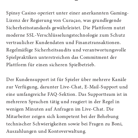
Spinsy Casino operiert unter einer anerkannten Gaming-
Lizenz der Regierung von Curaçao, was grundlegende
Sicherheitsstandards gewährleistet. Die Plattform nutzt
moderne SSL-Verschlüsselungstechnologie zum Schutz
vertraulicher Kundendaten und Finanztransaktionen.
Regelmäßige Sicherheitsaudits und verantwortungsvolle
Spielpraktiken unterstreichen das Commitment der
Plattform für einen sicheren Spielbetrieb.
Der Kundensupport ist für Spieler über mehrere Kanäle
zur Verfügung, darunter Live-Chat, E-Mail-Support und
eine umfangreiche FAQ-Sektion. Das Supportteam ist in
mehreren Sprachen tätig und reagiert in der Regel in
wenigen Minuten auf Anfragen im Live-Chat. Die
Mitarbeiter zeigen sich kompetent bei der Behebung
technischer Schwierigkeiten sowie bei Fragen zu Boni,
Auszahlungen und Kontoverwaltung.