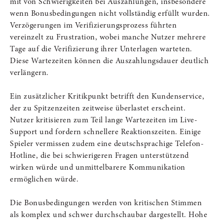
mit von Schwierigkeiten bei Auszahlungen, insbesondere
wenn Bonusbedingungen nicht vollständig erfüllt wurden.
Verzögerungen im Verifizierungsprozess führten
vereinzelt zu Frustration, wobei manche Nutzer mehrere
Tage auf die Verifizierung ihrer Unterlagen warteten.
Diese Wartezeiten können die Auszahlungsdauer deutlich
verlängern.
Ein zusätzlicher Kritikpunkt betrifft den Kundenservice,
der zu Spitzenzeiten zeitweise überlastet erscheint.
Nutzer kritisieren zum Teil lange Wartezeiten im Live-
Support und fordern schnellere Reaktionszeiten. Einige
Spieler vermissen zudem eine deutschsprachige Telefon-
Hotline, die bei schwierigeren Fragen unterstützend
wirken würde und unmittelbarere Kommunikation
ermöglichen würde.
Die Bonusbedingungen werden von kritischen Stimmen
als komplex und schwer durchschaubar dargestellt. Hohe