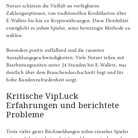
Nutzer schätzen die Vielfalt an verfügbaren
Zahlungsoptionen, von traditionellen Kreditkarten über
E-Wallets bis hin zu Kryptowährungen. Diese Flexibilität
ermöglicht es jedem Spieler, seine bevorzugte Methode zu
wählen.
Besonders positiv auffallend sind die rasanten
Auszahlungsgeschwindigkeiten. Viele Nutzer teilen mit
Bearbeitungszeiten unter 24 Stunden bei E-Wallets, was
deutlich über dem Branchendurchschnitt liegt und für
hohe Kundenzufriedenheit sorgt.
Kritische VipLuck
Erfahrungen und berichtete
Probleme
Trotz vieler guter Rückmeldungen teilen einzelne Spieler