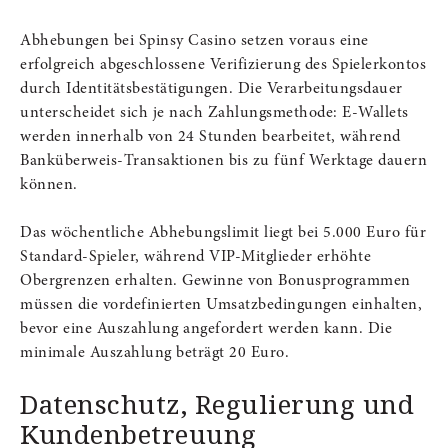
Abhebungen bei Spinsy Casino setzen voraus eine
erfolgreich abgeschlossene Verifizierung des Spielerkontos
durch Identitätsbestätigungen. Die Verarbeitungsdauer
unterscheidet sich je nach Zahlungsmethode: E-Wallets
werden innerhalb von 24 Stunden bearbeitet, während
Banküberweis-Transaktionen bis zu fünf Werktage dauern
können.
Das wöchentliche Abhebungslimit liegt bei 5.000 Euro für
Standard-Spieler, während VIP-Mitglieder erhöhte
Obergrenzen erhalten. Gewinne von Bonusprogrammen
müssen die vordefinierten Umsatzbedingungen einhalten,
bevor eine Auszahlung angefordert werden kann. Die
minimale Auszahlung beträgt 20 Euro.
Datenschutz, Regulierung und
Kundenbetreuung