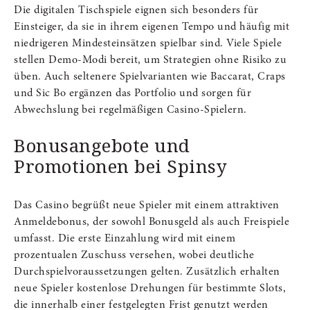
Die digitalen Tischspiele eignen sich besonders für
Einsteiger, da sie in ihrem eigenen Tempo und häufig mit
niedrigeren Mindesteinsätzen spielbar sind. Viele Spiele
stellen Demo-Modi bereit, um Strategien ohne Risiko zu
üben. Auch seltenere Spielvarianten wie Baccarat, Craps
und Sic Bo ergänzen das Portfolio und sorgen für
Abwechslung bei regelmäßigen Casino-Spielern.
Bonusangebote und
Promotionen bei Spinsy
Das Casino begrüßt neue Spieler mit einem attraktiven
Anmeldebonus, der sowohl Bonusgeld als auch Freispiele
umfasst. Die erste Einzahlung wird mit einem
prozentualen Zuschuss versehen, wobei deutliche
Durchspielvoraussetzungen gelten. Zusätzlich erhalten
neue Spieler kostenlose Drehungen für bestimmte Slots,
die innerhalb einer festgelegten Frist genutzt werden