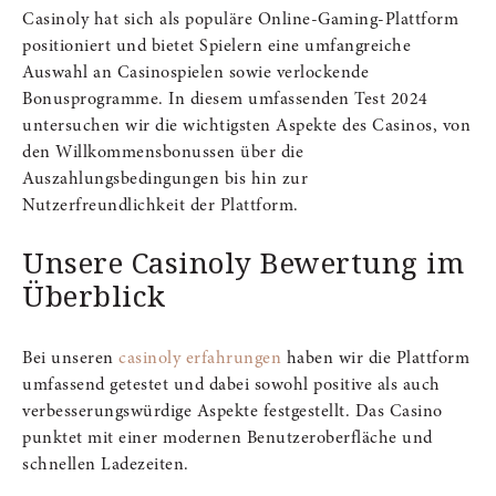
Casinoly hat sich als populäre Online-Gaming-Plattform
positioniert und bietet Spielern eine umfangreiche
Auswahl an Casinospielen sowie verlockende
Bonusprogramme. In diesem umfassenden Test 2024
untersuchen wir die wichtigsten Aspekte des Casinos, von
den Willkommensbonussen über die
Auszahlungsbedingungen bis hin zur
Nutzerfreundlichkeit der Plattform.
Unsere Casinoly Bewertung im
Überblick
Bei unseren
casinoly erfahrungen
haben wir die Plattform
umfassend getestet und dabei sowohl positive als auch
verbesserungswürdige Aspekte festgestellt. Das Casino
punktet mit einer modernen Benutzeroberfläche und
schnellen Ladezeiten.