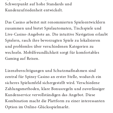
Schwerpunkt auf hohe Standards und
Kundenzufriedenheit entwickelt.
Das Casino arbeitet mit renommierten Spieleentwicklern
zusammen und bietet Spielautomaten, Tischspiele und
Live-Casino-Angebote an. Die intuitive Navigation erlaubt
Spielern, rasch ihre bevorzugten Spiele zu lokalisieren
und problemlos über verschiedenen Kategorien zu
wechseln. Mobilfreundlichkeit sorgt für komfortables
Gaming auf Reisen.
Lizenzberechtigungen und Schutzmaßnahmen sind
zentral für Spinsy Casino an erster Stelle, wodurch ein
sicheres Spielumfeld sichergestellt wird. Verschiedene
Zahlungsmethoden, klare Bonusregeln und zuverlässiger
Kundenservice vervollständigen das Angebot. Diese
Kombination macht die Plattform zu einer interessanten
Option im Online-Glücksspielmarkt.