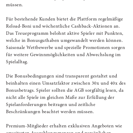
müssen.
Für bestehende Kunden bietet die Plattform regelmäßige
Reload-Boni und wöchentliche Cashback-Aktionen an.
Das Treueprogramm belohnt aktive Spieler mit Punkten,
welche in Bonusguthaben umgewandelt werden können.
Saisonale Wettbewerbe und spezielle Promotionen sorgen
für weitere Gewinnmöglichkeiten und Abwechslung im
Spielalltag.
Die Bonusbedingungen sind transparent gestaltet und
beinhalten einen Umsatzfaktor zwischen 30x und 40x des
Bonusbetrags. Spieler sollten die AGB sorgfältig lesen, da
nicht alle Spiele im gleichen Maße zur Erfüllung der
Spielanforderungen beitragen und zeitliche
Beschränkungen beachtet werden müssen.
Premium-Mitglieder erhalten exklusiven Angeboten wie