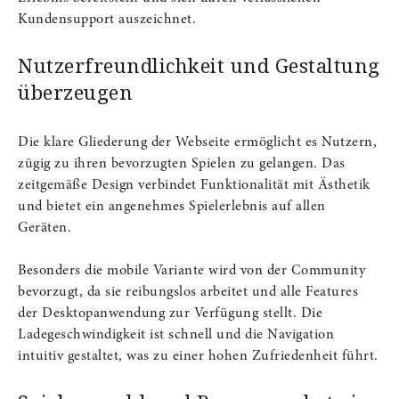
Kundensupport auszeichnet.
Nutzerfreundlichkeit und Gestaltung
überzeugen
Die klare Gliederung der Webseite ermöglicht es Nutzern,
zügig zu ihren bevorzugten Spielen zu gelangen. Das
zeitgemäße Design verbindet Funktionalität mit Ästhetik
und bietet ein angenehmes Spielerlebnis auf allen
Geräten.
Besonders die mobile Variante wird von der Community
bevorzugt, da sie reibungslos arbeitet und alle Features
der Desktopanwendung zur Verfügung stellt. Die
Ladegeschwindigkeit ist schnell und die Navigation
intuitiv gestaltet, was zu einer hohen Zufriedenheit führt.