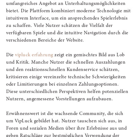
umfangreiches Angebot an Unterhaltungsmöglichkeiten
bietet. Die Plattform kombiniert moderne Technologie mit
intuitivem Interface, um ein ansprechendes Spielerlebnis
zu schaffen. Viele Nutzer schätzen die Vielfalt der
verfügbaren Spiele und die intuitive Navigation durch die
verschiedenen Bereiche der Website.
Die
vipluck erfahrung
zeigt ein gemischtes Bild aus Lob
und Kritik. Manche Nutzer die schnellen Auszahlungen
und den reaktionsschnellen Kundenservice schätzen,
kritisieren einige vereinzelte technische Schwierigkeiten
oder Limitierungen bei einzelnen Zahlungsoptionen.
Diese unterschiedlichen Perspektiven helfen potenziellen
Nutzern, angemessene Vorstellungen aufzubauen.
Erwähnenswert ist die wachsende Community, die sich
um VipLuck gebildet hat. Nutzer tauschen sich aus, in
Foren und sozialen Medien über ihre Erlebnisse aus und
geben Ratschläge zur bestmöglichen Verwendung der