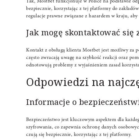
Tak, Mostbet funkcjonuje w Polsce na podstawie odp
bezpiecznie, korzystając z tej platformy do zakład
regulacje prawne związane z hazardem w kraju, aby 
Jak mogę skontaktować się z
Kontakt z obsługą klienta Mostbet jest możliwy za
często zwracają uwagę na szybkość reakcji oraz pom
odnotowują problemy z wyjaśnieniem zasad korzyst
Odpowiedzi na najczę
Informacje o bezpieczeństw
Bezpieczeństwo jest kluczowym aspektem dla każdeg
szyfrowania, co zapewnia ochronę danych osobowych
czują się bezpiecznie, korzystając z tej platformy.