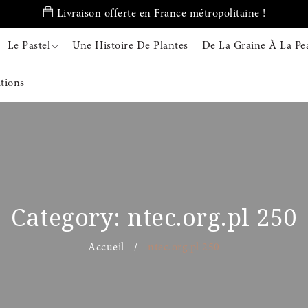
Livraison offerte en France métropolitaine !
Le Pastel
Une Histoire De Plantes
De La Graine À La Pe
ations
Category: ntec.org.pl 250
Accueil
/
ntec.org.pl 250