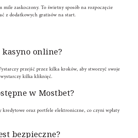
em mile zaskoczony. To świetny sposób na rozpoczęcie
ać z dodatkowych gratisów na start.
 kasyno online?
 Wystarczy przejść przez kilka kroków, aby stworzyć swoje
wystarczy kilka kliknięć.
ostępne w Mostbet?
 kredytowe oraz portfele elektroniczne, co czyni wpłaty
est bezpieczne?