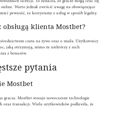
owiednich licencji. To oznacza, że gracze mogą czuć się
ów online. Warto jednak zwrócić uwagę na obowiązujące
mieć pewność, że korzystamy z usług w sposób legalny.
 obsługą klienta Mostbet?
 pośrednictwem czatu na żywo oraz e-maila. Użytkownicy
oc, jaką otrzymują, mimo że niektórzy z nich
ania z bonusów.
stsze pytania
ie Mostbet
o gracza. Mostbet stosuje nowoczesne technologie
 oraz transakcji. Wielu użytkowników podkreśla, że