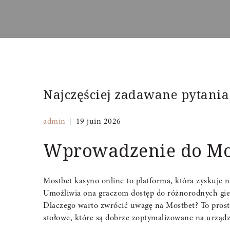
Najczęściej zadawane pytania
admin
19 juin 2026
Wprowadzenie do Mos
Mostbet kasyno online to platforma, która zyskuje 
Umożliwia ona graczom dostęp do różnorodnych gie
Dlaczego warto zwrócić uwagę na Mostbet? To proste 
stołowe, które są dobrze zoptymalizowane na urządz