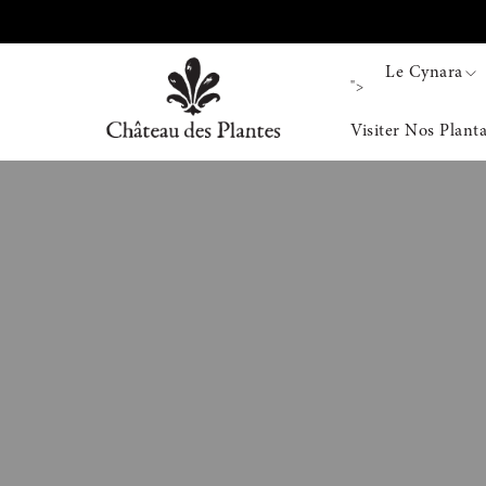
Le Cynara
">
Visiter Nos Plant