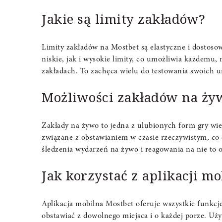
Jakie są limity zakładów?
Limity zakładów na Mostbet są elastyczne i dostosow
niskie, jak i wysokie limity, co umożliwia każdemu,
zakładach. To zachęca wielu do testowania swoich 
Możliwości zakładów na ży
Zakłady na żywo to jedna z ulubionych form gry wie
związane z obstawianiem w czasie rzeczywistym, co
śledzenia wydarzeń na żywo i reagowania na nie to o
Jak korzystać z aplikacji m
Aplikacja mobilna Mostbet oferuje wszystkie funkcj
obstawiać z dowolnego miejsca i o każdej porze. Użyte