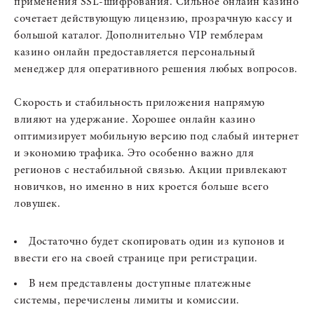
применения SSL-шифрования. Сильное онлайн казино
сочетает действующую лицензию, прозрачную кассу и
большой каталог. Дополнительно VIP гемблерам
казино онлайн предоставляется персональный
менеджер для оперативного решения любых вопросов.
Скорость и стабильность приложения напрямую
влияют на удержание. Хорошее онлайн казино
оптимизирует мобильную версию под слабый интернет
и экономию трафика. Это особенно важно для
регионов с нестабильной связью. Акции привлекают
новичков, но именно в них кроется больше всего
ловушек.
Достаточно будет скопировать один из купонов и
ввести его на своей странице при регистрации.
В нем представлены доступные платежные
системы, перечислены лимиты и комиссии.