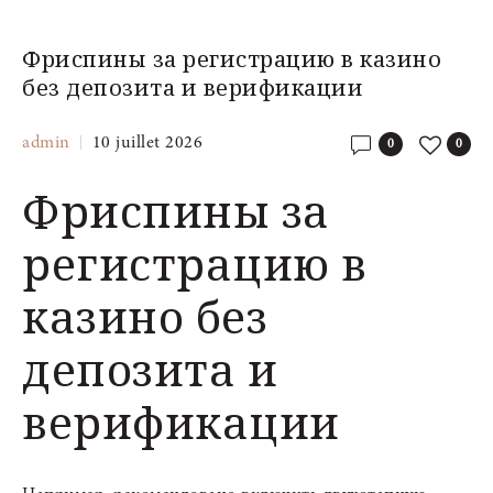
Фриспины за регистрацию в казино
без депозита и верификации
admin
10 juillet 2026
0
0
Фриспины за
регистрацию в
казино без
депозита и
верификации