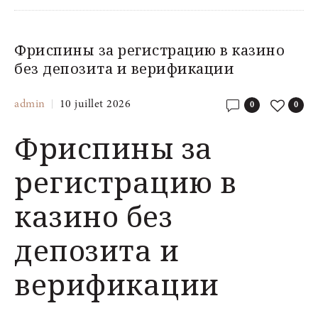
Фриспины за регистрацию в казино
без депозита и верификации
admin
10 juillet 2026
0
0
Фриспины за
регистрацию в
казино без
депозита и
верификации