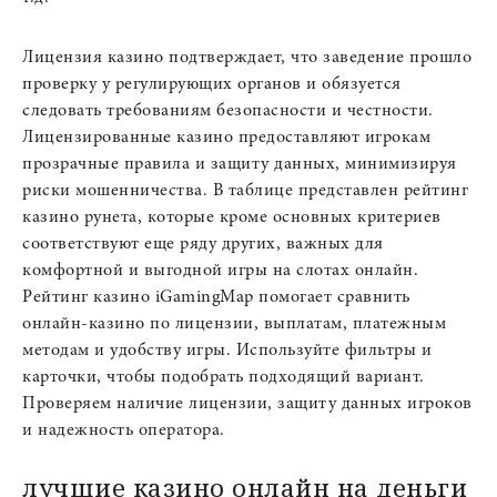
Лицензия казино подтверждает, что заведение прошло
проверку у регулирующих органов и обязуется
следовать требованиям безопасности и честности.
Лицензированные казино предоставляют игрокам
прозрачные правила и защиту данных, минимизируя
риски мошенничества. В таблице представлен рейтинг
казино рунета, которые кроме основных критериев
соответствуют еще ряду других, важных для
комфортной и выгодной игры на слотах онлайн.
Рейтинг казино iGamingMap помогает сравнить
онлайн-казино по лицензии, выплатам, платежным
методам и удобству игры. Используйте фильтры и
карточки, чтобы подобрать подходящий вариант.
Проверяем наличие лицензии, защиту данных игроков
и надежность оператора.
лучшие казино онлайн на деньги