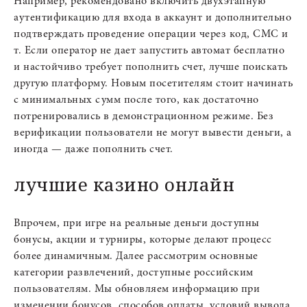
Например, рекомендовано включить двухэтапную
аутентификацию для входа в аккаунт и дополнительно
подтверждать проведение операции через код, СМС и
т. Если оператор не дает запустить автомат бесплатно
и настойчиво требует пополнить счет, лучше поискать
другую платформу. Новым посетителям стоит начинать
с минимальных сумм после того, как достаточно
потренировались в демонстрационном режиме. Без
верификации пользователи не могут вывести деньги, а
иногда — даже пополнить счет.
лучшие казино онлайн
Впрочем, при игре на реальные деньги доступны
бонусы, акции и турниры, которые делают процесс
более динамичным. Далее рассмотрим основные
категории развлечений, доступные российским
пользователям. Мы обновляем информацию при
изменении бонусов, способов оплаты, условий вывода