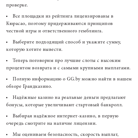
проверке.
Все площадки из рейтинга лицензированы в
Кюрасао, поэтому придерживаются принципов
честной игры и ответственного гемблинга.
Выберите подходящий способ и укажите сумму,
которую хотите вывести.
Теперь поговорим про лучшие слоты с высоким
процентом возврата и с самыми крупными выплатами.
Полную информацию о GG.by можно найти в нашем
обзоре Грандказино.
Надёжные казино на реальные деньги предлагают
бонусы, которые увеличивают стартовый банкролл.
Выбирая надёжное интернет-казино, в первую
очередь смотрите на наличие лицензии.
Мы оцениваем безопасность, скорость выплат,