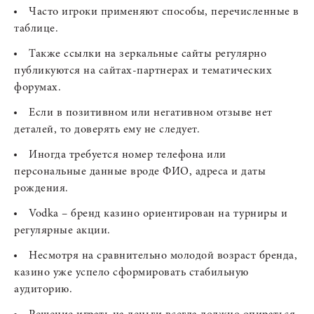
Часто игроки применяют способы, перечисленные в
таблице.
Также ссылки на зеркальные сайты регулярно
публикуются на сайтах-партнерах и тематических
форумах.
Если в позитивном или негативном отзыве нет
деталей, то доверять ему не следует.
Иногда требуется номер телефона или
персональные данные вроде ФИО, адреса и даты
рождения.
Vodka – бренд казино ориентирован на турниры и
регулярные акции.
Несмотря на сравнительно молодой возраст бренда,
казино уже успело сформировать стабильную
аудиторию.