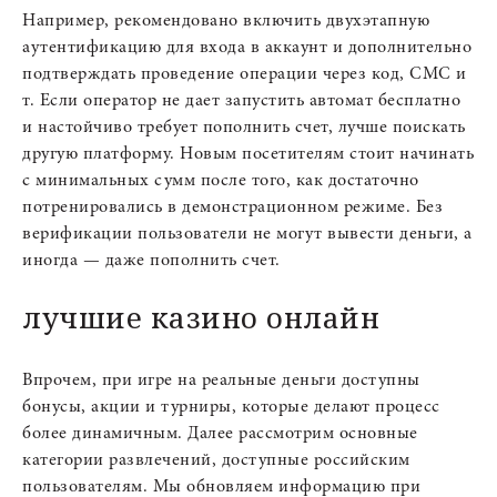
Например, рекомендовано включить двухэтапную
аутентификацию для входа в аккаунт и дополнительно
подтверждать проведение операции через код, СМС и
т. Если оператор не дает запустить автомат бесплатно
и настойчиво требует пополнить счет, лучше поискать
другую платформу. Новым посетителям стоит начинать
с минимальных сумм после того, как достаточно
потренировались в демонстрационном режиме. Без
верификации пользователи не могут вывести деньги, а
иногда — даже пополнить счет.
лучшие казино онлайн
Впрочем, при игре на реальные деньги доступны
бонусы, акции и турниры, которые делают процесс
более динамичным. Далее рассмотрим основные
категории развлечений, доступные российским
пользователям. Мы обновляем информацию при