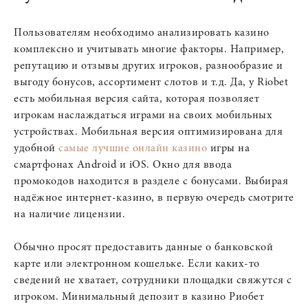
Пользователям необходимо анализировать казино
комплексно и учитывать многие факторы. Например,
репутацию и отзывы других игроков, разнообразие и
выгоду бонусов, ассортимент слотов и т.д. Да, у Riobet
есть мобильная версия сайта, которая позволяет
игрокам наслаждаться играми на своих мобильных
устройствах. Мобильная версия оптимизирована для
удобной
самые лучшие онлайн казино
игры на
смартфонах Android и iOS. Окно для ввода
промокодов находится в разделе с бонусами. Выбирая
надёжное интернет-казино, в первую очередь смотрите
на наличие лицензии.
Обычно просят предоставить данные о банковской
карте или электронном кошельке. Если каких-то
сведений не хватает, сотрудники площадки свяжутся с
игроком. Минимальный депозит в казино Риобет