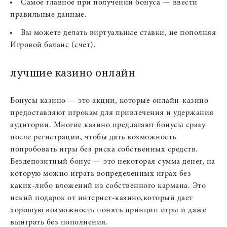
Самое главное при получении бонуса — ввести
правильные данные.
Вы можете делать виртуальные ставки, не пополняя
Игровой баланс (счет).
лучшие казино онлайн
Бонусы казино — это акции, которые онлайн-казино
предоставляют игрокам для привлечения и удержания
аудитории. Многие казино предлагают бонусы сразу
после регистрации, чтобы дать возможность
попробовать игры без риска собственных средств.
Бездепозитный бонус — это некоторая сумма денег, на
которую можно играть вопределенных играх без
каких-либо вложений из собственного кармана. Это
некий подарок от интернет-казино,который дает
хорошую возможность понять принцип игры и даже
выиграть без пополнения.