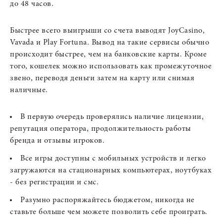
до 48 часов.
Быстрее всего выигрыши со счета выводят JoyCasino,
Vavada и Play Fortuna. Вывод на такие сервисы обычно
происходит быстрее, чем на банковские карты. Кроме
того, кошелек можно использовать как промежуточное
звено, переводя деньги затем на карту или снимая
наличные.
В первую очередь проверялись наличие лицензии,
репутация оператора, продолжительность работы
бренда и отзывы игроков.
Все игры доступны с мобильных устройств и легко
загружаются на стационарных компьютерах, ноутбуках
- без регистрации и смс.
Разумно распоряжайтесь бюджетом, никогда не
ставьте больше чем можете позволить себе проиграть.