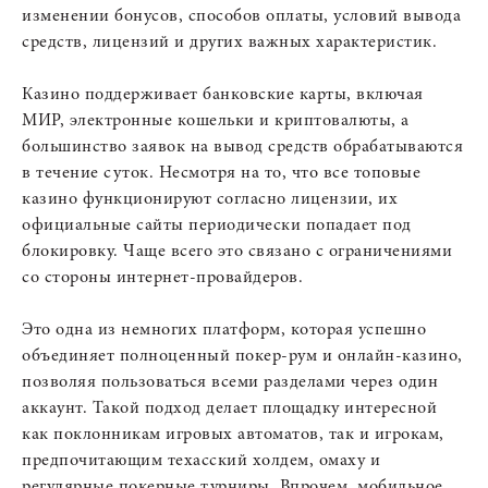
изменении бонусов, способов оплаты, условий вывода
средств, лицензий и других важных характеристик.
Казино поддерживает банковские карты, включая
МИР, электронные кошельки и криптовалюты, а
большинство заявок на вывод средств обрабатываются
в течение суток. Несмотря на то, что все топовые
казино функционируют согласно лицензии, их
официальные сайты периодически попадает под
блокировку. Чаще всего это связано с ограничениями
со стороны интернет-провайдеров.
Это одна из немногих платформ, которая успешно
объединяет полноценный покер-рум и онлайн-казино,
позволяя пользоваться всеми разделами через один
аккаунт. Такой подход делает площадку интересной
как поклонникам игровых автоматов, так и игрокам,
предпочитающим техасский холдем, омаху и
регулярные покерные турниры. Впрочем, мобильное