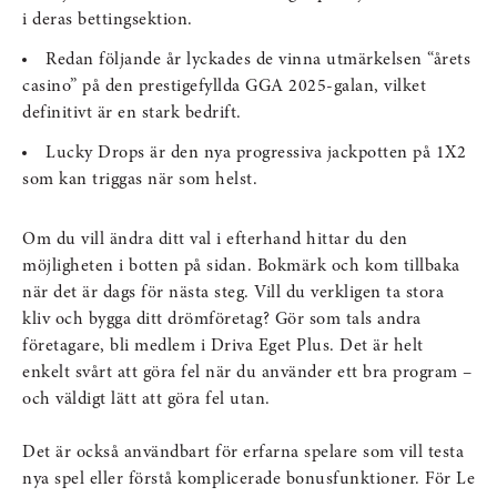
i deras bettingsektion.
Redan följande år lyckades de vinna utmärkelsen “årets
casino” på den prestigefyllda GGA 2025-galan, vilket
definitivt är en stark bedrift.
Lucky Drops är den nya progressiva jackpotten på 1X2
som kan triggas när som helst.
Om du vill ändra ditt val i efterhand hittar du den
möjligheten i botten på sidan. Bokmärk och kom tillbaka
när det är dags för nästa steg. Vill du verkligen ta stora
kliv och bygga ditt drömföretag? Gör som tals andra
företagare, bli medlem i Driva Eget Plus. Det är helt
enkelt svårt att göra fel när du använder ett bra program –
och väldigt lätt att göra fel utan.
Det är också användbart för erfarna spelare som vill testa
nya spel eller förstå komplicerade bonusfunktioner. För Le