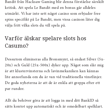
Bandit från Hacksaw Gaming blir denna förståelse särskilt
kritisk. Att spela Le Bandit med en bonus går alldeles
utmärkt. Vi har inte sett något casino som erbjuder free
spins specifikt på Le Bandit, men vissa casinon låter dig
välja fritt vilka slots du vill spela på.
Varför älskar spelare slots hos
Casumo?
Dessutom elimineras alla Bronsmynt, så endast Silver (5x-
20x) och Guld (25x-500x) dyker upp. Något som slår mig
är att klustervinsterna och lavinmekaniken kan kännas
lite annorlunda om du är van vid traditionella vinstlinjer.
De goda nyheterna är att de är enkla att greppa efter ett
par rundor.
Allt du behöver göra är att logga in med ditt BankID så
sätts kontot upp automatiskt och är omedelbart spelklart.