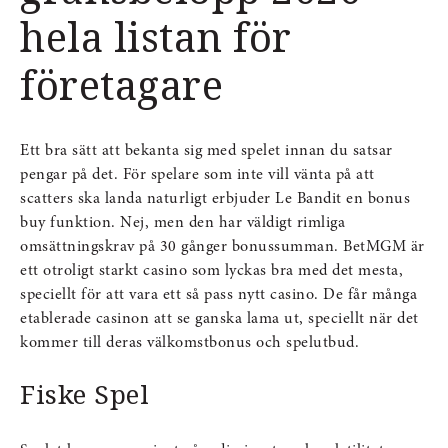
hela listan för
företagare
Ett bra sätt att bekanta sig med spelet innan du satsar
pengar på det. För spelare som inte vill vänta på att
scatters ska landa naturligt erbjuder Le Bandit en bonus
buy funktion. Nej, men den har väldigt rimliga
omsättningskrav på 30 gånger bonussumman. BetMGM är
ett otroligt starkt casino som lyckas bra med det mesta,
speciellt för att vara ett så pass nytt casino. De får många
etablerade casinon att se ganska lama ut, speciellt när det
kommer till deras välkomstbonus och spelutbud.
Fiske Spel