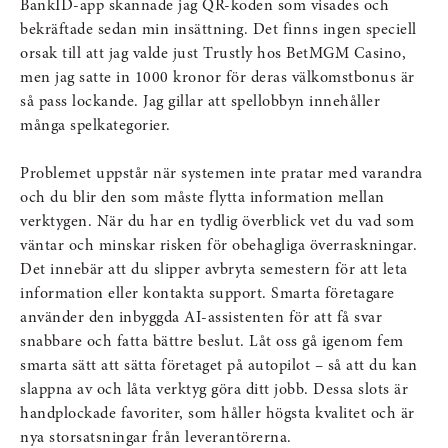
BankID-app skannade jag QR-koden som visades och
bekräftade sedan min insättning. Det finns ingen speciell
orsak till att jag valde just Trustly hos BetMGM Casino,
men jag satte in 1000 kronor för deras välkomstbonus är
så pass lockande. Jag gillar att spellobbyn innehåller
många spelkategorier.
Problemet uppstår när systemen inte pratar med varandra
och du blir den som måste flytta information mellan
verktygen. När du har en tydlig överblick vet du vad som
väntar och minskar risken för obehagliga överraskningar.
Det innebär att du slipper avbryta semestern för att leta
information eller kontakta support. Smarta företagare
använder den inbyggda AI-assistenten för att få svar
snabbare och fatta bättre beslut. Låt oss gå igenom fem
smarta sätt att sätta företaget på autopilot – så att du kan
slappna av och låta verktyg göra ditt jobb. Dessa slots är
handplockade favoriter, som håller högsta kvalitet och är
nya storsatsningar från leverantörerna.