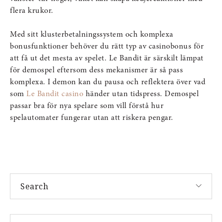
flera krukor.
Med sitt klusterbetalningssystem och komplexa
bonusfunktioner behöver du rätt typ av casinobonus för
att få ut det mesta av spelet. Le Bandit är särskilt lämpat
för demospel eftersom dess mekanismer är så pass
komplexa. I demon kan du pausa och reflektera över vad
som
Le Bandit casino
händer utan tidspress. Demospel
passar bra för nya spelare som vill förstå hur
spelautomater fungerar utan att riskera pengar.
Search