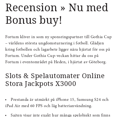
Recension » Nu med
Bonus buy!
Fortum kliver in som ny sponsringspartner till Gothia Cup
– världens största ungdomsturnering i fotboll. Glädjen
kring fotbollen och lagarbete ligger nära hjärtat för oss på
Fortum. Under Gothia Cup-veckan hittar du oss på
Fortum i eventområdet på Heden, i hjärtat av Göteborg.
Slots & Spelautomater Online
Stora Jackpots X3000
Prestanda är utmärkt på iPhone 15, Samsung S24 och
iPad Air med 60 FPS och låg batterianvändning.
Sajten visar inte exakt hur många spelobjekt som finns