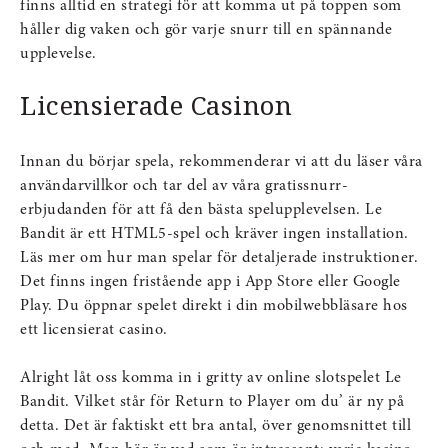
finns alltid en strategi för att komma ut på toppen som
håller dig vaken och gör varje snurr till en spännande
upplevelse.
Licensierade Casinon
Innan du börjar spela, rekommenderar vi att du läser våra
användarvillkor och tar del av våra gratissnurr-
erbjudanden för att få den bästa spelupplevelsen. Le
Bandit är ett HTML5-spel och kräver ingen installation.
Läs mer om hur man spelar för detaljerade instruktioner.
Det finns ingen fristående app i App Store eller Google
Play. Du öppnar spelet direkt i din mobilwebbläsare hos
ett licensierat casino.
Alright låt oss komma in i gritty av online slotspelet Le
Bandit. Vilket står för Return to Player om du’ är ny på
detta. Det är faktiskt ett bra antal, över genomsnittet till