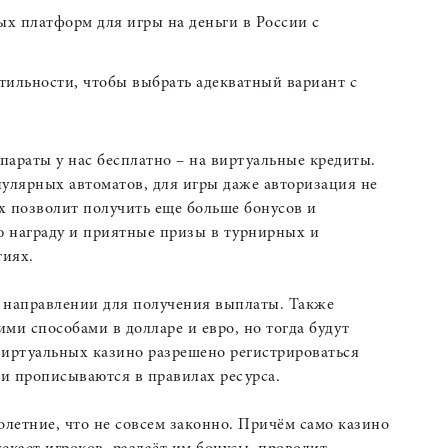
х платформ для игры на деньги в России с
ильности, чтобы выбрать адекватный вариант с
параты у нас бесплатно – на виртуальные кредиты.
пулярных автоматов, для игры даже авторизация не
х позволит получить еще больше бонусов и
ю награду и приятные призы в турнирных и
тиях.
м направлении для получения выплаты. Также
ми способами в долларе и евро, но тогда будут
 виртуальных казино разрешено регистрироваться
 прописываются в правилах ресурса.
летние, что не совсем законно. Причём само казино