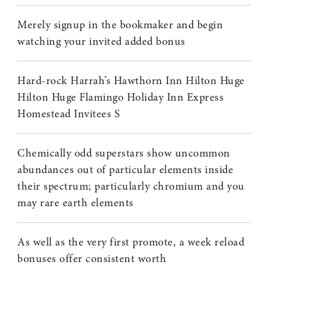
Merely signup in the bookmaker and begin
watching your invited added bonus
Hard-rock Harrah’s Hawthorn Inn Hilton Huge
Hilton Huge Flamingo Holiday Inn Express
Homestead Invitees S
Chemically odd superstars show uncommon
abundances out of particular elements inside
their spectrum; particularly chromium and you
may rare earth elements
As well as the very first promote, a week reload
bonuses offer consistent worth