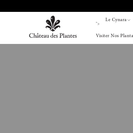
Le Cynara
">
Visiter Nos Plant