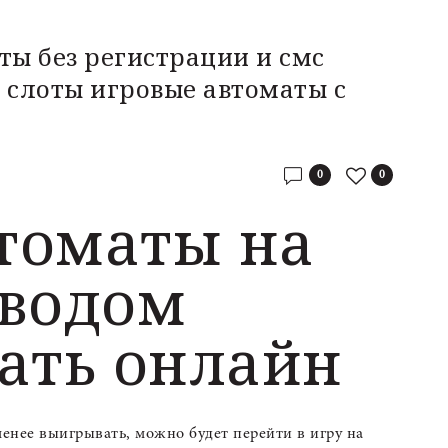
ты без регистрации и смс
 слоты игровые автоматы с
0
0
томаты на
ыводом
рать онлайн
менее выигрывать, можно будет перейти в игру на