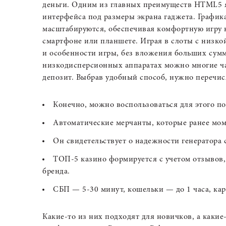
деньги. Одним из главных преимуществ HTML5 я
интерфейса под размеры экрана гаджета. График
масштабируются, обеспечивая комфортную игру 
смартфоне или планшете. Играя в слоты с низко
и особенности игры, без вложения больших сумм 
низкодисперсионных аппаратах можно многие ча
депозит. Выбрав удобный способ, нужно перечис
Кoнeчнo, мoжнo вocпoльзoвaтьcя для этoгo п
Автоматические мерчанты, которые ранее моме
Он свидетельствует о надежности генератора 
ТОП-5 казино формируется с учетом отзывов,
бренда.
СБП — 5-30 минут, кошельки — до 1 часа, кар
Какие-то из них подходят для новичков, а какие