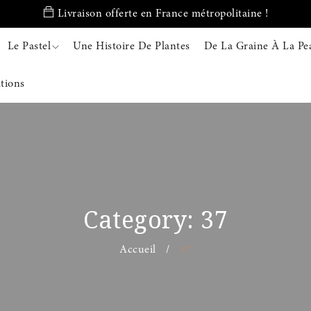
Livraison offerte en France métropolitaine !
Le Pastel
Une Histoire De Plantes
De La Graine À La Pe
ations
Category: 37
Accueil
/
37