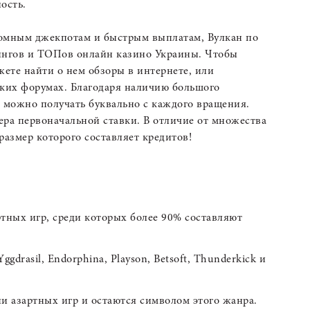
ocть.
ромным джекпотам и быстрым выплатам, Вулкан по
тингов и ТОПов онлайн казино Украины. Чтобы
ете найти о нем обзоры в интернете, или
ских форумах. Благодаря наличию большого
 можно получать буквально с каждого вращения.
ера первоначальной ставки. В отличие от множества
 размер которого составляет кредитов!
ртных игр, среди которых более 90% составляют
drasil, Endorphina, Playson, Betsoft, Thunderkick и
 азартных игр и остаются символом этого жанра.