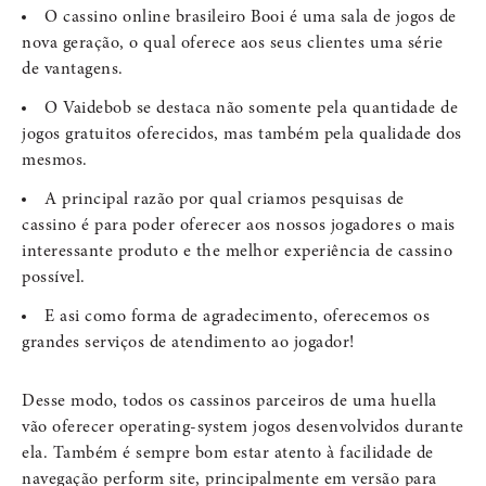
O cassino online brasileiro Booi é uma sala de jogos de
nova geração, o qual oferece aos seus clientes uma série
de vantagens.
O Vaidebob se destaca não somente pela quantidade de
jogos gratuitos oferecidos, mas também pela qualidade dos
mesmos.
A principal razão por qual criamos pesquisas de
cassino é para poder oferecer aos nossos jogadores o mais
interessante produto e the melhor experiência de cassino
possível.
E asi como forma de agradecimento, oferecemos os
grandes serviços de atendimento ao jogador!
Desse modo, todos os cassinos parceiros de uma huella
vão oferecer operating-system jogos desenvolvidos durante
ela. Também é sempre bom estar atento à facilidade de
navegação perform site, principalmente em versão para