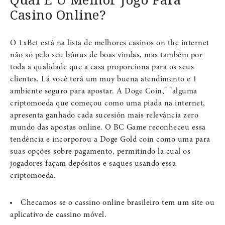
Casino Online?
O 1xBet está na lista de melhores casinos on the internet
não só pelo seu bônus de boas vindas, mas também por
toda a qualidade que a casa proporciona para os seus
clientes. Lá você terá um muy buena atendimento e 1
ambiente seguro para apostar. A Doge Coin," "alguma
criptomoeda que começou como uma piada na internet,
apresenta ganhado cada sucesión mais relevância zero
mundo das apostas online. O BC Game reconheceu essa
tendência e incorporou a Doge Gold coin como uma para
suas opções sobre pagamento, permitindo la cual os
jogadores façam depósitos e saques usando essa
criptomoeda.
Checamos se o cassino online brasileiro tem um site ou
aplicativo de cassino móvel.