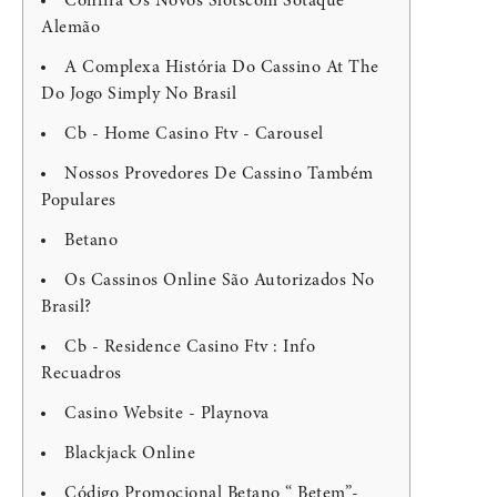
Confira Os Novos Slotscom Sotaque
Alemão
A Complexa História Do Cassino At The
Do Jogo Simply No Brasil
Cb - Home Casino Ftv - Carousel
Nossos Provedores De Cassino Também
Populares
Betano
Os Cassinos Online São Autorizados No
Brasil?
Cb - Residence Casino Ftv : Info
Recuadros
Casino Website - Playnova
Blackjack Online
Código Promocional Betano “ Betem”-