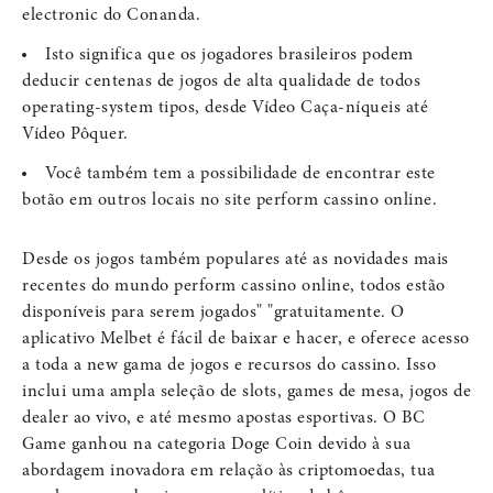
electronic do Conanda.
Isto significa que os jogadores brasileiros podem
deducir centenas de jogos de alta qualidade de todos
operating-system tipos, desde Vídeo Caça-níqueis até
Vídeo Pôquer.
Você também tem a possibilidade de encontrar este
botão em outros locais no site perform cassino online.
Desde os jogos também populares até as novidades mais
recentes do mundo perform cassino online, todos estão
disponíveis para serem jogados" "gratuitamente. O
aplicativo Melbet é fácil de baixar e hacer, e oferece acesso
a toda a new gama de jogos e recursos do cassino. Isso
inclui uma ampla seleção de slots, games de mesa, jogos de
dealer ao vivo, e até mesmo apostas esportivas. O BC
Game ganhou na categoria Doge Coin devido à sua
abordagem inovadora em relação às criptomoedas, tua