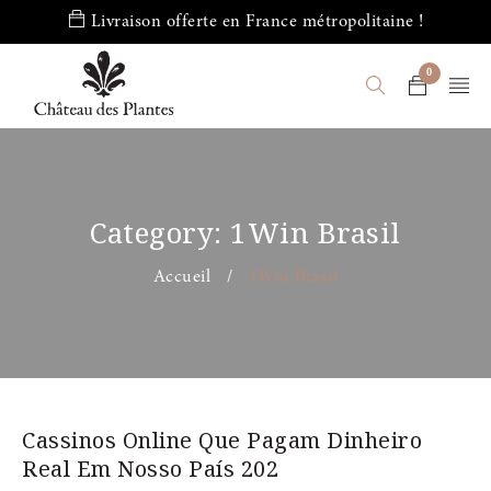
Livraison offerte en France métropolitaine !
0
Category: 1Win Brasil
Accueil
/
1Win Brasil
Cassinos Online Que Pagam Dinheiro
Real Em Nosso País 202