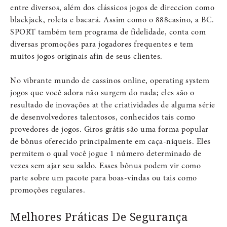
entre diversos, além dos clássicos jogos de direccion como
blackjack, roleta e bacará. Assim como o 888casino, a BC.
SPORT também tem programa de fidelidade, conta com
diversas promoções para jogadores frequentes e tem
muitos jogos originais afin de seus clientes.
No vibrante mundo de cassinos online, operating system
jogos que você adora não surgem do nada; eles são o
resultado de inovações at the criatividades de alguma série
de desenvolvedores talentosos, conhecidos tais como
provedores de jogos. Giros grátis são uma forma popular
de bônus oferecido principalmente em caça-níqueis. Eles
permitem o qual você jogue 1 número determinado de
vezes sem ajar seu saldo. Esses bônus podem vir como
parte sobre um pacote para boas-vindas ou tais como
promoções regulares.
Melhores Práticas De Segurança