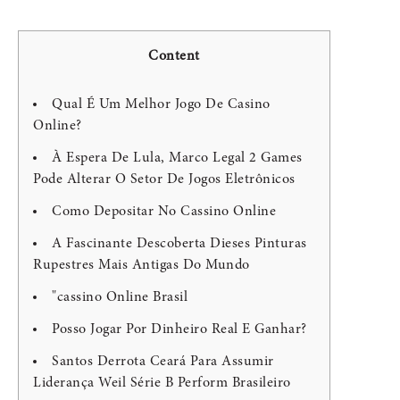
Content
Qual É Um Melhor Jogo De Casino
Online?
À Espera De Lula, Marco Legal 2 Games
Pode Alterar O Setor De Jogos Eletrônicos
Como Depositar No Cassino Online
A Fascinante Descoberta Dieses Pinturas
Rupestres Mais Antigas Do Mundo
"cassino Online Brasil
Posso Jogar Por Dinheiro Real E Ganhar?
Santos Derrota Ceará Para Assumir
Liderança Weil Série B Perform Brasileiro