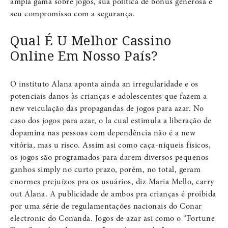
ampla gama sobre jogos, sua política de bônus generosa e
seu compromisso com a segurança.
Qual É U Melhor Cassino
Online Em Nosso País?
O instituto Alana aponta ainda an irregularidade e os
potenciais danos às crianças e adolescentes que fazem a
new veiculação das propagandas de jogos para azar. No
caso dos jogos para azar, o la cual estimula a liberação de
dopamina nas pessoas com dependência não é a new
vitória, mas u risco. Assim asi como caça-níqueis físicos,
os jogos são programados para darem diversos pequenos
ganhos simply no curto prazo, porém, no total, geram
enormes prejuízos pra os usuários, diz Maria Mello, carry
out Alana. A publicidade de ambos pra crianças é proibida
por uma série de regulamentações nacionais do Conar
electronic do Conanda. Jogos de azar asi como o “Fortune