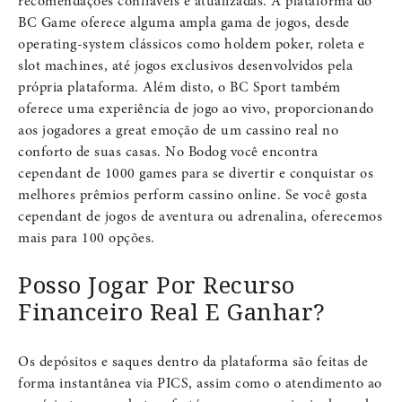
recomendações confiáveis e atualizadas. A plataforma do
BC Game oferece alguma ampla gama de jogos, desde
operating-system clássicos como holdem poker, roleta e
slot machines, até jogos exclusivos desenvolvidos pela
própria plataforma. Além disto, o BC Sport também
oferece uma experiência de jogo ao vivo, proporcionando
aos jogadores a great emoção de um cassino real no
conforto de suas casas. No Bodog você encontra
cependant de 1000 games para se divertir e conquistar os
melhores prêmios perform cassino online. Se você gosta
cependant de jogos de aventura ou adrenalina, oferecemos
mais para 100 opções.
Posso Jogar Por Recurso
Financeiro Real E Ganhar?
Os depósitos e saques dentro da plataforma são feitas de
forma instantânea via PICS, assim como o atendimento ao