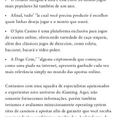
O Aviator íntegral a lista e está entre os nossos jogos
mais populares há também de um ano.
Afinal, tudo" "la cual você precisa produzir é escolher
quais linhas deseja jogar e o monto que usará.
O Spin Casino é uma plataforma exclusiva para jogos
de cassino online, oferecendo variedade de caça-níqueis,
além dos clássicos jogos de direccion, como roleta,
baccarat, bacará e vídeo poker.
A Doge Coin," "alguma criptomoeda que começou
como uma piada na internet, apresenta ganhado cada vez
mais relevância simply no mundo das apostas online.
Contamos com uma squadra de especialistas apaixonados
e experientes zero universo do iGaming. Aqui, não
somente fornecemos informações, porém também
testamos e avaliamos minuciosamente operating system
sites de cassinos e apostas afin de garantir que você receba