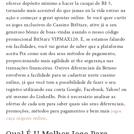
oferece depósito mínimo a hacer la cusqui de R$ 5,
tornando mais acessível do que jamas en la vida entrar na
ação e começar a great apostar online. Se você quer curtir
os jogos exclusivos do Cassino BitStarz, ative já u seu
generoso bônus de boas-vindas usando o nosso código
promocional BitStarz VIPMAX120. E, se estamos falando
em facilidades, você vai gostar de saber que a plataforma
aceita Pix como um dos seus métodos de pagamento,
proporcionando mais agilidade at the segurança nas
transações financeiras. Outros diferenciais da Betano
envolvem a facilidade para se cadastrar neste cassino
online, já que você tem a possibilidade de fazer o seu
registro utilizando sua conta Google, Facebook, Yahoo! ou
até mesmo do LinkedIn. Pois é necessário analisar as
ofertas de cada um para saber quais são seus diferenciais,
promoções, métodos para pagamentos e bem mais
jogos
caça níqueis online
.
Qual É U Melhor Jogo Para