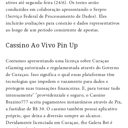
ativos até segunda-feira (24/6). Os testes serão
conduzidos em colaboração apresentando o Serpro
(Serviço Federal de Processamento de Dados). Eles
incluirão avaliações para conexão e dados representativos
ao longo de um período consistente de apostas.
Cassino Ao Vivo Pin Up
Contamos apresentando uma licença sobre Curaçao
eGaming autorizada e regulamentada através do Governo
de Curaçao. Isso significa o qual essas plataformas têm
tecnologias que impedem o vazamento para dados e
protegem suas transações financeiras. E, para tornar tudo
intensamente" "provvidenziale e seguro, o Cassino
Brazino777 aceita pagamentos instantâneos através de Pix,
a fastidiar de R$ 30. O cassino também possui aplicativo
próprio, que deixa a diversão sempre ao alcance.
Devidamente licenciada em Curaçao, the Galera Bet é