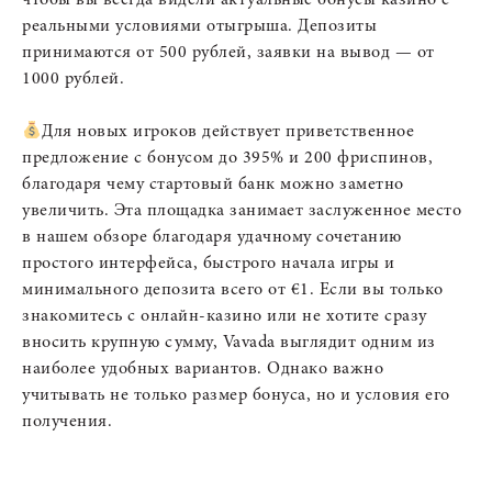
чтобы вы всегда видели актуальные бонусы казино с
реальными условиями отыгрыша. Депозиты
принимаются от 500 рублей, заявки на вывод — от
1000 рублей.
Для новых игроков действует приветственное
предложение с бонусом до 395% и 200 фриспинов,
благодаря чему стартовый банк можно заметно
увеличить. Эта площадка занимает заслуженное место
в нашем обзоре благодаря удачному сочетанию
простого интерфейса, быстрого начала игры и
минимального депозита всего от €1. Если вы только
знакомитесь с онлайн-казино или не хотите сразу
вносить крупную сумму, Vavada выглядит одним из
наиболее удобных вариантов. Однако важно
учитывать не только размер бонуса, но и условия его
получения.