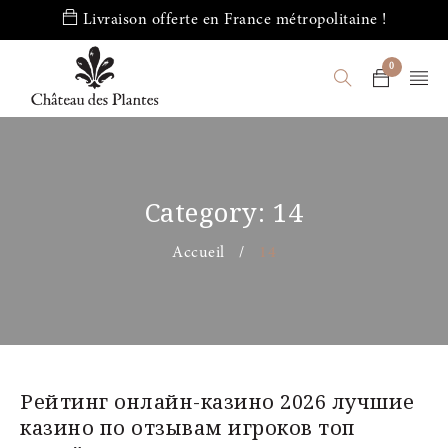
Livraison offerte en France métropolitaine !
0
Category: 14
Accueil
/
14
Рейтинг онлайн-казино 2026 лучшие
казино по отзывам игроков топ