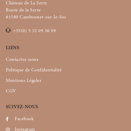
Château de La Serre
Route de la Serre
81580 Cambounet-sur-le-Sor
+33(0) 5 32 09 30 99
LIENS
Contactez-nous
Politique de Confidentialité
Mentions Légales
CGV
SUIVEZ-NOUS
Facebook
Instagram