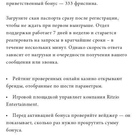
приветственный бонус — 333 фриспина.
Загрузите скан паспорта сразу после регистрации,
чтобы не ждать при первом выигрыше. Отдел
поддержки работает 7 дней в неделю и старается
реагировать на запросы в кратчайшие сроки – в
течение нескольких минут. Однако скорость ответа
зависит от нагрузки и очередности получения вашего
сообщения или звонка.
Рейтинг проверенных онлайн казино открывают
бренды, отобранные по шести параметрам.
Игровой площадкой управляет компания Ritzio
Entertainment.
Перед активацией бонуса проверяйте вейджер — он
показывает, сколько раз нужно прокрутить сумму
бонуса.